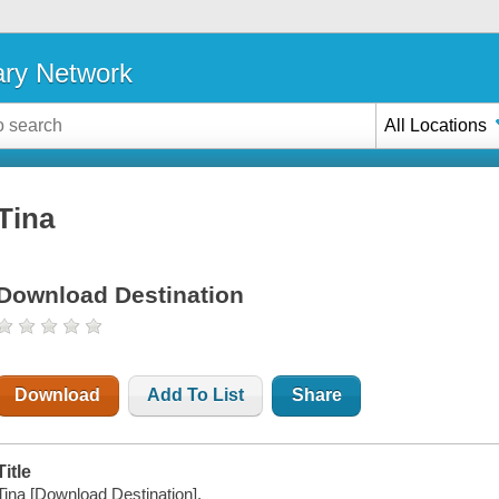
ary Network
All Locations
Tina
Download Destination
Download
Add To List
Share
Title
Tina [Download Destination].