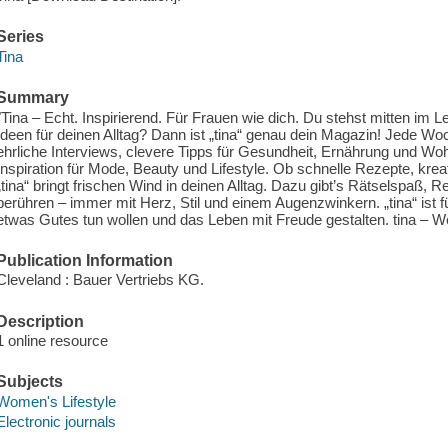
Series
Tina
Summary
"Tina – Echt. Inspirierend. Für Frauen wie dich. Du stehst mitten im
Ideen für deinen Alltag? Dann ist „tina“ genau dein Magazin! Jede 
ehrliche Interviews, clevere Tipps für Gesundheit, Ernährung und Wo
Inspiration für Mode, Beauty und Lifestyle. Ob schnelle Rezepte, kre
„tina“ bringt frischen Wind in deinen Alltag. Dazu gibt’s Rätselspaß, 
berühren – immer mit Herz, Stil und einem Augenzwinkern. „tina“ ist fü
etwas Gutes tun wollen und das Leben mit Freude gestalten. tina – Wei
Publication Information
Cleveland : Bauer Vertriebs KG.
Description
1 online resource
Subjects
Women's Lifestyle
Electronic journals