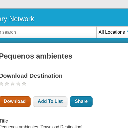
ary Network
All Locations
Pequenos ambientes
Download Destination
Download
Add To List
Share
Title
Pequenos ambientes [Download Destination].