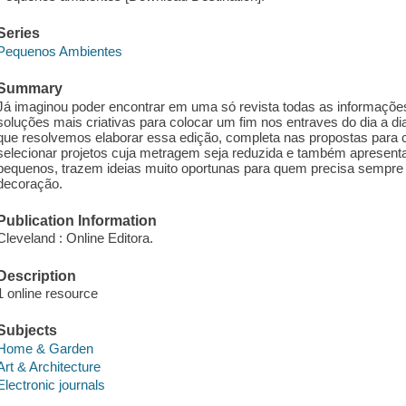
Series
Pequenos Ambientes
Summary
Já imaginou poder encontrar em uma só revista todas as informaçõ
soluções mais criativas para colocar um fim nos entraves do dia a dia
que resolvemos elaborar essa edição, completa nas propostas par
selecionar projetos cuja metragem seja reduzida e também apresen
pequenos, trazem ideias muito oportunas para quem precisa sempre c
decoração.
Publication Information
Cleveland : Online Editora.
Description
1 online resource
Subjects
Home & Garden
Art & Architecture
Electronic journals