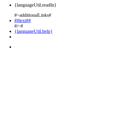
{languageUtil.readIn}
#~additionalLinks#
##text##
#/~#
{languageUtil.help}