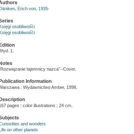
Authors
Däniken, Erich von, 1935-
Series
Księgi osobliwos͡ci
Księgi osobliwos͡ci
Edition
Wyd. 1.
Notes
"Rozwiązanie tajemnicy nazca"--Cover.
Publication Information
Warszawa : Wydawnictwo Amber, 1998.
Description
167 pages : color illustrations ; 24 cm.
Subjects
Curiosities and wonders
Life on other planets