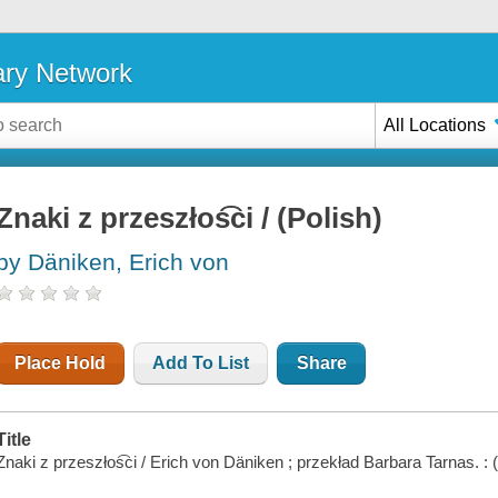
ary Network
All Locations
Znaki z przeszłos͡ci / (Polish)
by Däniken, Erich von
Place Hold
Add To List
Share
Title
Znaki z przeszłos͡ci / Erich von Däniken ; przekład Barbara Tarnas. : (